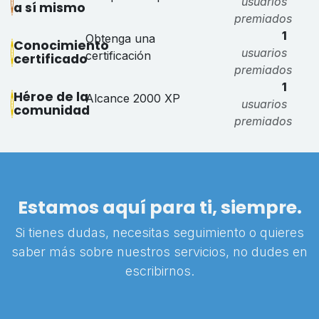
usuarios
a sí mismo
premiados
1
Obtenga una
Conocimiento
usuarios
certificación
certificado
premiados
1
Héroe de la
Alcance 2000 XP
usuarios
comunidad
premiados
Estamos aquí para ti, siempre.
Si tienes dudas, necesitas seguimiento o quieres
saber más sobre nuestros servicios, no dudes en
escribirnos.