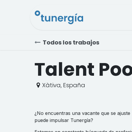
Ir al contenido
Asesoría
L
Todos los trabajos
Talent Poo
Xàtiva
,
España
¿No encuentras una vacante que se ajuste p
puede impulsar Tunergía?