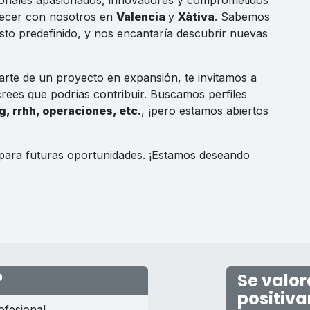
onales apasionados, innovadores y comprometidos
recer con nosotros en
Valencia
y
Xàtiva
. Sabemos
sto predefinido, y nos encantaría descubrir nuevas
parte de un proyecto en expansión, te invitamos a
rees que podrías contribuir. Buscamos perfiles
, rrhh, operaciones, etc.
, ¡pero estamos abiertos
 para futuras oportunidades. ¡Estamos deseando
?
Se valor
positiv
ofesional